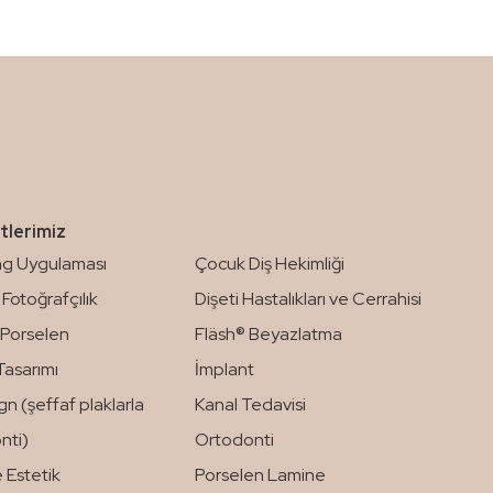
tlerimiz
g Uygulaması
Çocuk Diş Hekimliği
Fotoğrafçılık
Dişeti Hastalıkları ve Cerrahisi
Porselen
Fläsh® Beyazlatma
Tasarımı
İmplant
ign (şeffaf plaklarla
Kanal Tedavisi
nti)
Ortodonti
Estetik
Porselen Lamine