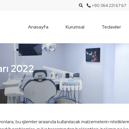
+90 364 221 67 67
Anasayfa
Kurumsal
Tedaviler
arı 2022
nlara, bu işlemler sırasında kullanılacak malzemelerin nitelikleri