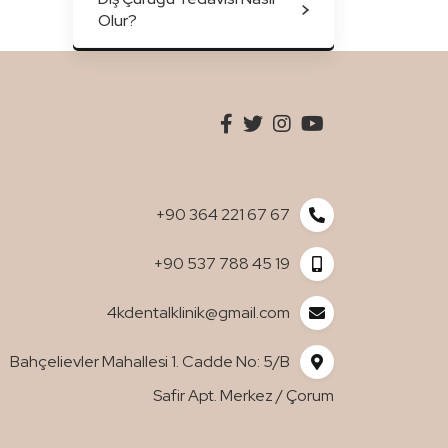
Olur?
+90 364 221 67 67
+90 537 788 45 19
4kdentalklinik@gmail.com
Bahçelievler Mahallesi 1. Cadde No: 5/B
Safir Apt. Merkez / Çorum