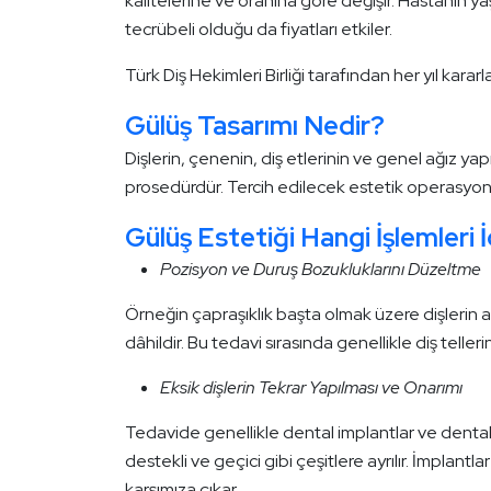
kalitelerine ve oranına göre değişir. Hastanın y
tecrübeli olduğu da fiyatları etkiler.
Türk Diş Hekimleri Birliği tarafından her yıl kararla
Gülüş Tasarımı Nedir?
Dişlerin, çenenin, diş etlerinin ve genel ağız ya
prosedürdür. Tercih edilecek estetik operasyo
Gülüş Estetiği Hangi İşlemleri İ
Pozisyon ve Duruş Bozukluklarını Düzeltme
Örneğin çapraşıklık başta olmak üzere dişlerin a
dâhildir. Bu tedavi sırasında genellikle diş teller
Eksik dişlerin Tekrar Yapılması ve Onarımı
Tedavide genellikle dental implantlar ve dental p
destekli ve geçici gibi çeşitlere ayrılır. İmplan
karşımıza çıkar.