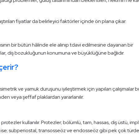
aşadığı problemler, gülüş tasarımından beklentileri, hekimin ne k
ştırılan fiyatlar da belirleyici faktörler içinde ön plana çıkar.
pısının bir bütün hâlinde ele alınıp tdavi edilmesine dayanan bir
nlar, diş bozukluğunun konumuna ve büyüklüğüne bağlıdır.
çerir?
simetrik ve yamuk duruşunu iyileştirmek için yapılan çalışmalar 
inden veya şeffaf plaklardan yararlanılır.
rotezler kullanılır. Protezler; bölümlü, tam, hassas, diş üstü, imp
tlar ise; subperiostal, transosseöz ve endosseöz gibi pek çok türd