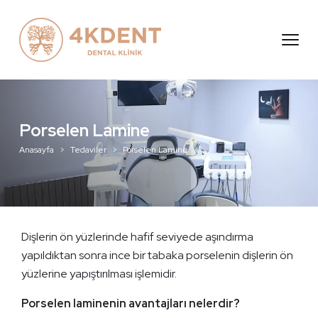
ayfa
msal
viler
i
Porselen Lamine
Anasayfa
Tedaviler
Porselen Lamine
Ulaşın
Dişlerin ön yüzlerinde hafif seviyede aşındırma
yapıldıktan sonra ince bir tabaka porselenin dişlerin ön
yüzlerine yapıştırılması işlemidir.
Porselen laminenin avantajları nelerdir?